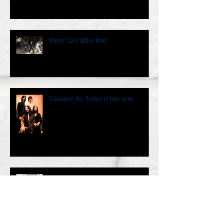
Master Class Abbey Road
Séparation des Beatles et Fake news
Un après-midi à Abbey Road.