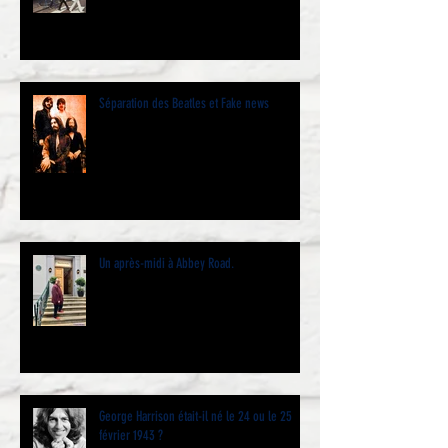
Séparation des Beatles et Fake news
Un après-midi à Abbey Road.
George Harrison était-il né le 24 ou le 25
février 1943 ?