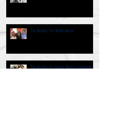
The Beatles The White Album
The Beatles (Le Double Blanc) a cinquante
ans et même un peu plus…. Par Jacques
Volcouve l’historie
We Love You Paul - Jazz Club Etoile 19
janvier 2019