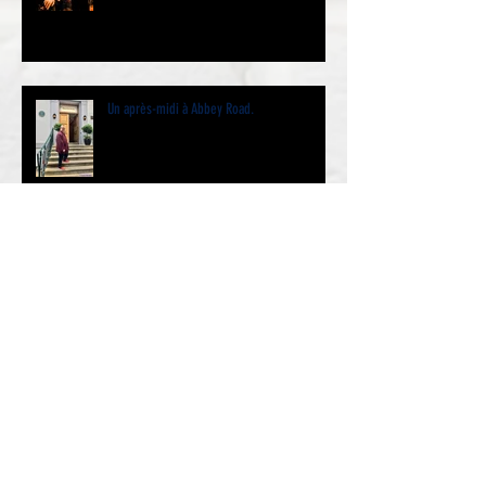
Un après-midi à Abbey Road.
George Harrison était-il né le 24 ou le 25
février 1943 ?
The Beatles The White Album