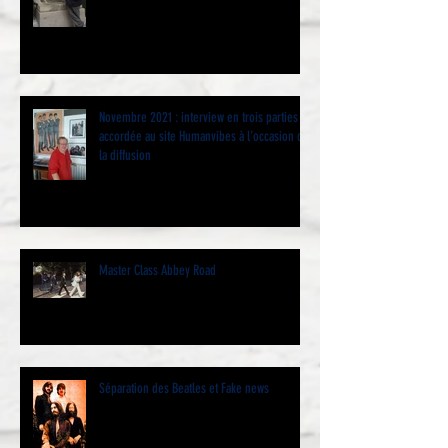
Novembre 2021 : interview en trois parties
accordée au site Humanvibes à l’occasion de
la diffusion
Master Class Abbey Road
Séparation des Beatles et Fake news