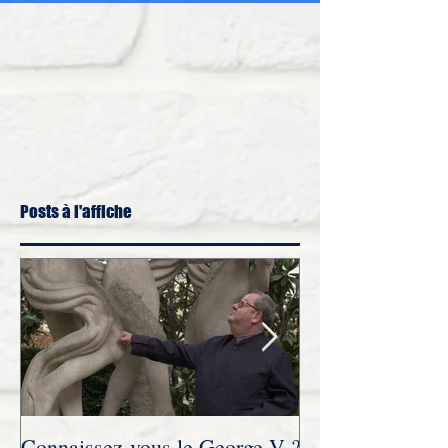
Posts à l'affiche
Connaissez-vous le George V ?
Novembre 2021 :