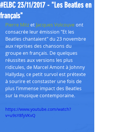
#ELBC 23/11/2017 - "Les Beatles en
français"
Pierre Mitz
 et
 Jacques Volcouve
 ont 
consacrée leur émission "Et les 
Beatles chantaient" du 23 novembre 
aux reprises des chansons du 
groupe en français. De quelques 
réussites aux versions les plus 
ridicules, de Marcel Amont à Johnny 
Hallyday, ce petit survol est prétexte 
à sourire et constaster une fois de 
plus l’immense impact des Beatles 
sur la musique contemporaine.
https://www.youtube.com/watch?
v=u9sY8fyVKvQ