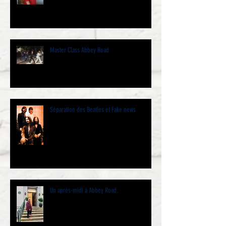
Master Class Abbey Road
Séparation des Beatles et Fake news
Un après-midi à Abbey Road.