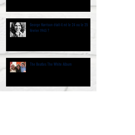
George Harrison était-il né le 24 ou le 25
février 1943 ?
The Beatles The White Album
The Beatles (Le Double Blanc) a cinquante
ans et même un peu plus…. Par Jacques
Volcouve l’historie
We Love You Paul - Jazz Club Etoile 19