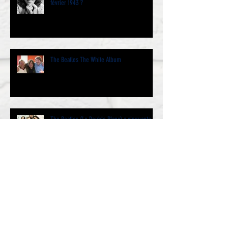
février 1943 ?
The Beatles The White Album
The Beatles (Le Double Blanc) a cinquante
ans et même un peu plus…. Par Jacques
Volcouve l’historie
We Love You Paul - Jazz Club Etoile 19
janvier 2019