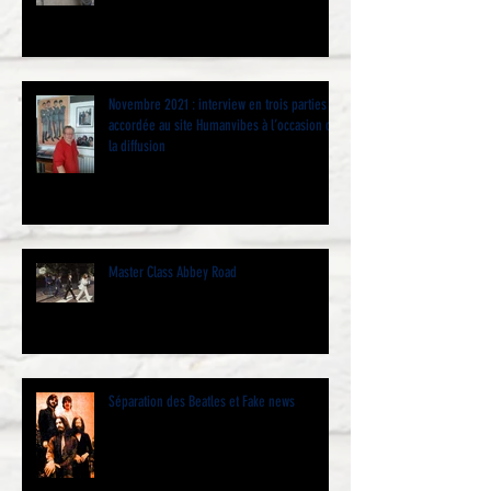
Novembre 2021 : interview en trois parties
accordée au site Humanvibes à l’occasion de
la diffusion
Master Class Abbey Road
Séparation des Beatles et Fake news