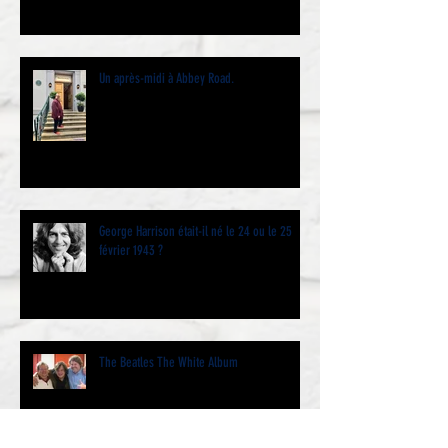
Un après-midi à Abbey Road.
George Harrison était-il né le 24 ou le 25
février 1943 ?
The Beatles The White Album