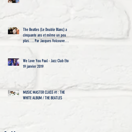
t
The Beatles (Le Double Blanc) a
cinquante ans et même un peu
plus…. Par Jacques Volcouve
l’historie
We Love You Paul - Jazz Club Etoile
19 janvier 2019
MUSIC MASTER CLASS #1 : THE
WHITE ALBUM / THE BEATLES