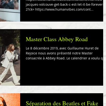
jacques-volcouve-get-back-c-est-let-it-be-forever-1
2?ck= https://www.humanvibes.com/cont...
Master Class Abbey Road
Le 8 décembre 2019, avec Guillaume Huret de
Rejoice nous avons présenté notre Master
consacrée à Abbey Road. Le calendrier a voulu qu
ce...
Séparation des Beatles et Fake