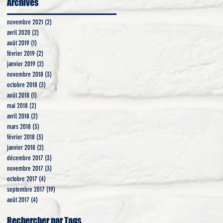
Archives
novembre 2021
(2)
2 posts
avril 2020
(2)
2 posts
août 2019
(1)
1 post
février 2019
(2)
2 posts
janvier 2019
(2)
2 posts
novembre 2018
(3)
3 posts
octobre 2018
(3)
3 posts
s
août 2018
(1)
1 post
mai 2018
(2)
2 posts
avril 2018
(2)
2 posts
mars 2018
(3)
3 posts
février 2018
(3)
3 posts
janvier 2018
(2)
2 posts
décembre 2017
(3)
3 posts
novembre 2017
(3)
3 posts
octobre 2017
(4)
4 posts
septembre 2017
(19)
19 posts
août 2017
(4)
4 posts
Rechercher par Tags