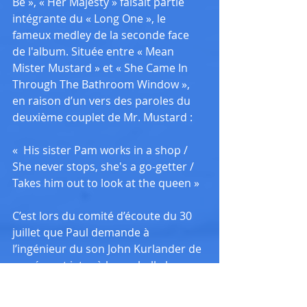
Be », « Her Majesty » faisait partie 
intégrante du « Long One », le 
fameux medley de la seconde face 
de l'album. Située entre « Mean 
Mister Mustard » et « She Came In 
Through The Bathroom Window », 
en raison d’un vers des paroles du 
deuxième couplet de Mr. Mustard :
«  His sister Pam works in a shop / 
She never stops, she's a go-getter / 
Takes him out to look at the queen »
C’est lors du comité d’écoute du 30 
juillet que Paul demande à 
l’ingénieur du son John Kurlander de 
carrément jeter à la poubelle la 
composition. Mais, EMI interdisait à 
ses employés de faire ça. Kurlander 