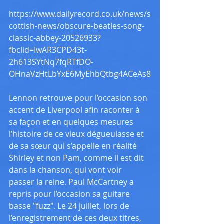
https://www.dailyrecord.co.uk/news/s
cottish-news/obscure-beatles-song-
classic-abbey-20526933?
fbclid=IwAR3CPD43t-
2h613SYtNq7fqRTfDO-
OHnaVzHtLbYxE6MyEhbQtbg4ACeAs8
Lennon retrouve pour l’occasion son 
accent de Liverpool afin raconter à 
sa façon et en quelques mesures 
l’histoire de ce vieux dégueulasse et 
de sa sœur qui s’appelle en réalité 
Shirley et non Pam, comme il est dit 
dans la chanson, qui vont voir 
passer la reine. Paul McCartney a 
repris pour l’occasion sa guitare 
basse "fuzz". Le 24 juillet, lors de 
l’enregistrement de ces deux titres, 