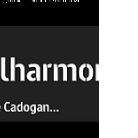
Le track listing de la superbe soirée que nous a
offerte We Love You Paul samedi soir. The love
you take ..... Au nom de Pierre et Moi,...