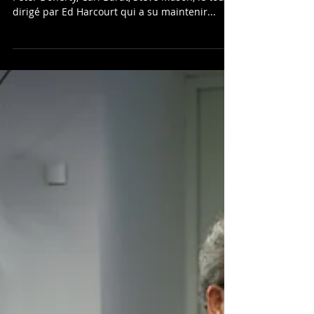
22 octobre 2017 Sgt. Pepper
Live à la Philharmonie de Paris
Belle surprise que ce Sgt. Pepper à la sauce
Peter Doherty, Carl Barât, Steve Mason, le tout
dirigé par Ed Harcourt qui a su maintenir...