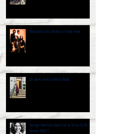
Séparation des Beatles et Fake news
Un après-midi à Abbey Road.
George Harrison était-il né le 24 ou le 25
février 1943 ?