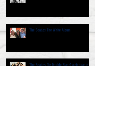
The Beatles The White Album
The Beatles (Le Double Blanc) a cinquante
ans et même un peu plus…. Par Jacques
Volcouve l’historie
We Love You Paul - Jazz Club Etoile 19
janvier 2019