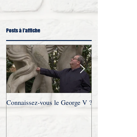
Posts à l'affiche
Connaissez-vous le George V ?
Novembre 2021 :
trois parties accordée au site
Humanvibes à l’
diffusion