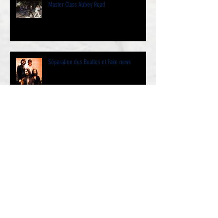
Master Class Abbey Road
Séparation des Beatles et Fake news
Un après-midi à Abbey Road.
George Harrison était-il né le 24 ou le 25