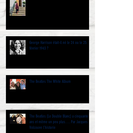
George Harrison était-il né le 24 ou le 25
février 1943 ?
The Beatles The White Album
The Beatles (Le Double Blanc) a cinquante
ans et même un peu plus…. Par Jacques
Volcouve l’historie