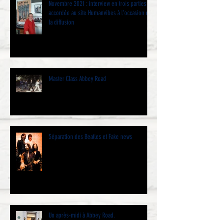
Novembre 2021 : interview en trois parties
accordée au site Humanvibes à l’occasion de
la diffusion
Master Class Abbey Road
Séparation des Beatles et Fake news
Un après-midi à Abbey Road.