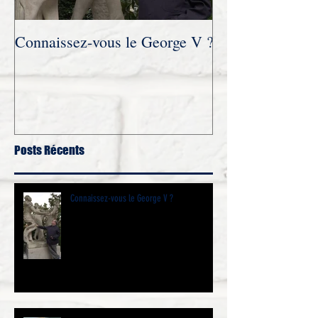
Connaissez-vous le George V ?
Novembre 2021 :
trois parties accordée au site
Humanvibes à l’
diffusion
Posts Récents
Connaissez-vous le George V ?