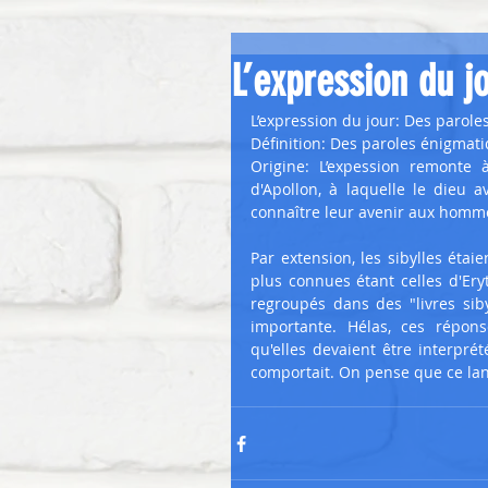
L’expression du jo
L’expression du jour: Des paroles
Définition: Des paroles énigmat
Origine: L’expession remonte à
d'Apollon, à laquelle le dieu a
connaître leur avenir aux hommes
Par extension, les sibylles étaie
plus connues étant celles d'Ery
regroupés dans des "livres sibyl
importante. Hélas, ces répons
qu'elles devaient être interpré
comportait. On pense que ce lan