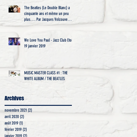
The Beatles (Le Double Blanc) a
cinquante ans et même un peu
plus…. Par Jacques Volcouve
l’historie
We Love You Paul - Jazz Club Etoile
19 janvier 2019
MUSIC MASTER CLASS #1 : THE
WHITE ALBUM / THE BEATLES
Archives
novembre 2021
(2)
2 posts
avril 2020
(2)
2 posts
août 2019
(1)
1 post
février 2019
(2)
2 posts
janvier 2019
(2)
2 posts