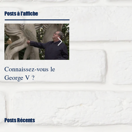
Posts à l'affiche
Connaissez-vous le
Novembre 2021 :
George V ?
interview en trois partie
accordée au site
Humanvibes à
l’occasion de la
diffusion
Posts Récents