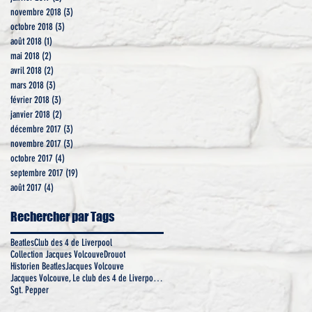
novembre 2018
(3)
3 posts
octobre 2018
(3)
3 posts
août 2018
(1)
1 post
mai 2018
(2)
2 posts
avril 2018
(2)
2 posts
mars 2018
(3)
3 posts
février 2018
(3)
3 posts
janvier 2018
(2)
2 posts
décembre 2017
(3)
3 posts
novembre 2017
(3)
3 posts
octobre 2017
(4)
4 posts
septembre 2017
(19)
19 posts
août 2017
(4)
4 posts
Rechercher par Tags
Beatles
Club des 4 de Liverpool
Collection Jacques Volcouve
Drouot
Historien Beatles
Jacques Volcouve
Jacques Volcouve, Le club des 4 de Liverpool, Coll
Sgt. Pepper