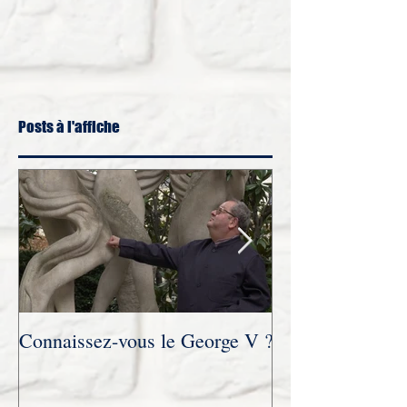
Posts à l'affiche
Connaissez-vous le George V ?
Novembre 2021 :
trois parties accordée au site
Humanvibes à l’