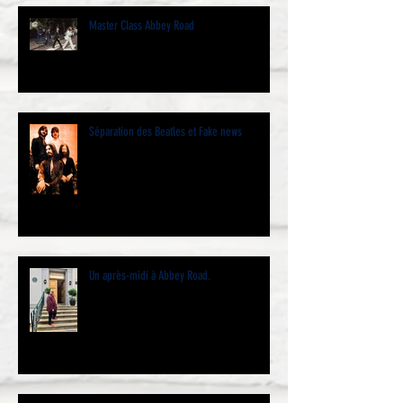
Master Class Abbey Road
Séparation des Beatles et Fake news
Un après-midi à Abbey Road.