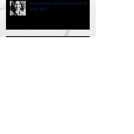
George Harrison était-il né le 24 ou le 25
février 1943 ?
The Beatles The White Album
The Beatles (Le Double Blanc) a cinquante
ans et même un peu plus…. Par Jacques
Volcouve l’historie
We Love You Paul - Jazz Club Etoile 19
janvier 2019