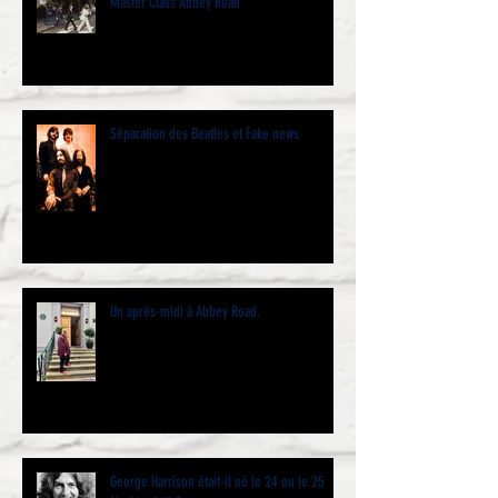
Master Class Abbey Road
Séparation des Beatles et Fake news
Un après-midi à Abbey Road.
George Harrison était-il né le 24 ou le 25