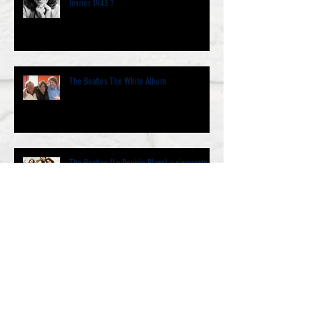
février 1943 ?
The Beatles The White Album
The Beatles (Le Double Blanc) a cinquante
ans et même un peu plus…. Par Jacques
Volcouve l’historie
We Love You Paul - Jazz Club Etoile 19
janvier 2019