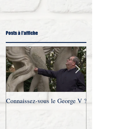
Posts à l'affiche
Connaissez-vous le George V ?
Novembre 2021 :
trois parties accordée au site
Humanvibes à l’
diffusion